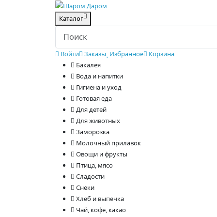
Каталог
Войти
Заказы
Избранное
Корзина
Бакалея
Вода и напитки
Гигиена и уход
Готовая еда
Для детей
Для животных
Заморозка
Молочный прилавок
Овощи и фрукты
Птица, мясо
Сладости
Снеки
Хлеб и выпечка
Чай, кофе, какао