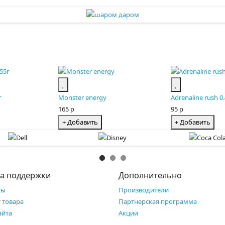
г
Monster energy
Adrenaline rush 0
165 р
95 р
+ Добавить
+ Добавить
а поддержки
Дополнительно
ты
Производители
 товара
Партнерская программа
айта
Акции